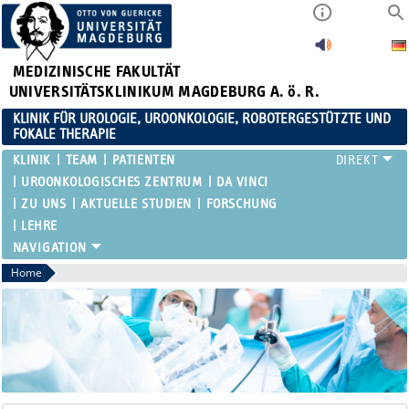
MEDIZINISCHE FAKULTÄT
UNIVERSITÄTSKLINIKUM MAGDEBURG A. ö. R.
KLINIK FÜR UROLOGIE, UROONKOLOGIE, ROBOTERGESTÜTZTE UND
FOKALE THERAPIE
KLINIK
TEAM
PATIENTEN
UROONKOLOGISCHES ZENTRUM
DA VINCI
ZU UNS
AKTUELLE STUDIEN
FORSCHUNG
LEHRE
Home