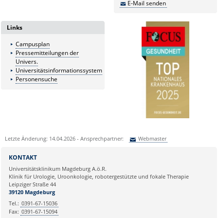
E-Mail senden
Links
Campusplan
Pressemitteilungen der
Univers.
Universitätsinformationssystem
Personensuche
Letzte Änderung: 14.04.2026 - Ansprechpartner:
Webmaster
Sie können eine Nachricht versenden an:
Webmaster
KONTAKT
Ihre E-Mailadresse:
Universitätsklinikum Magdeburg A.ö.R.
Klinik für Urologie, Uroonkologie, robotergestützte und fokale Therapie
Leipziger Straße 44
Ihr Anliegen:
39120 Magdeburg
Tel.:
0391-67-15036
Fax:
0391-67-15094