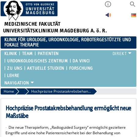
MEDIZINISCHE FAKULTÄT
UNIVERSITÄTSKLINIKUM MAGDEBURG A. ö. R.
KLINIK FÜR UROLOGIE, UROONKOLOGIE, ROBOTERGESTÜTZTE UND
FOKALE THERAPIE
KLINIK
TEAM
PATIENTEN
UROONKOLOGISCHES ZENTRUM
DA VINCI
ZU UNS
AKTUELLE STUDIEN
FORSCHUNG
LEHRE
Home
Aktuelles
Hochpräzise Prostatakrebsbehandlung ermöglicht neue Maßstäbe
Hochpräzise Prostatakrebsbehandlung ermöglicht neue
Maßstäbe
-
Die neue Therapieform, „Radioguided Surgery“ ermöglicht gezieltere
Eingriffe und eine hohe Patientensicherheit bei der Behandlung von